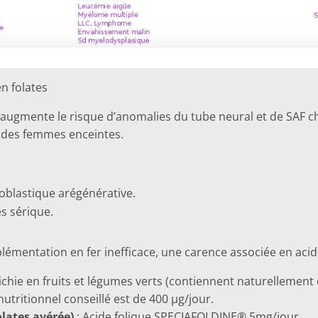
n folates
) augmente le risque d’anomalies du tube neural et de SAF c
5% des femmes enceintes.
blastique arégénérative.
s sérique.
lémentation en fer inefficace, une carence associée en acide
ichie en fruits et légumes verts (contiennent naturellement d
utritionnel conseillé est de 400 µg/jour.
olates avérée)
: Acide folique SPECIAFOLDINE® 5mg/jour.