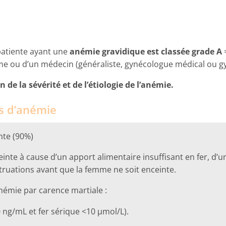
 patiente ayant une
anémie gravidique est classée grade A
=
e ou d’un médecin (généraliste, gynécologue médical ou gy
 de la sévérité et de l’étiologie de l’anémie.
es d’anémie
ente (90%)
einte à cause d’un apport alimentaire insuffisant en fer, d
truations avant que la femme ne soit enceinte.
némie par carence martiale :
0 ng/mL et fer sérique <10 µmol/L).