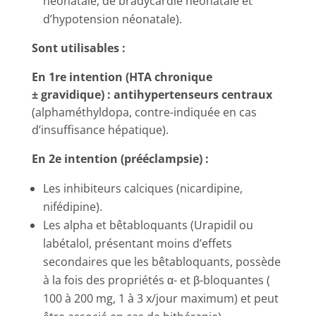
néonatale, de bradycardie néonatale et
d’hypotension néonatale).
Sont utilisables :
En 1re intention (HTA chronique
± gravidique) : antihypertenseurs centraux
(alphaméthyldopa, contre-indiquée en cas
d’insuffisance hépatique).
En 2e intention (prééclampsie) :
Les inhibiteurs calciques (nicardipine,
nifédipine).
Les alpha et bêtabloquants (Urapidil ou
labétalol, présentant moins d’effets
secondaires que les bêtabloquants, possède
à la fois des propriétés α- et β-bloquantes (
100 à 200 mg, 1 à 3 x/jour maximum) et peut