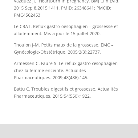
Vazquez JC. Heartburn in pregnancy. BMJ Clin Evid.
2015 Sep 8;2015:1411. PMID: 26348641; PMCID:
PMC4562453.
Le CRAT. Reflux gastro-oesophagien – grossesse et
allaitemment. Mis à jour le 15 juillet 2020.
Thoulon J-M. Petits maux de la grossesse. EMC –
Gynécologie-Obstétrique. 2005;2(3):22737.
Armessen C, Faure S. Le reflux gastro-œsophagien
chez la femme enceinte. Actualités
Pharmaceutiques. 2009;48(486):145.
Battu C. Troubles digestifs et grossesse. Actualités
Pharmaceutiques. 2015;54(550):1922.