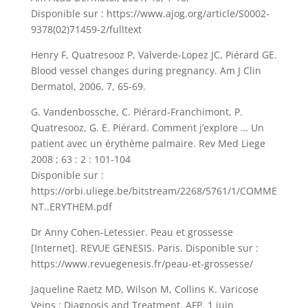
Disponible sur : https://www.ajog.org/article/S0002-
9378(02)71459-2/fulltext
Henry F, Quatresooz P, Valverde-Lopez JC, Piérard GE.
Blood vessel changes during pregnancy. Am J Clin
Dermatol, 2006, 7, 65-69.
G. Vandenbossche, C. Piérard-Franchimont, P.
Quatresooz, G. E. Piérard. Comment j’explore … Un
patient avec un érythème palmaire. Rev Med Liege
2008 ; 63 : 2 : 101-104
Disponible sur :
https://orbi.uliege.be/bitstream/2268/5761/1/COMME
NT..ERYTHEM.pdf
Dr Anny Cohen-Letessier. Peau et grossesse
[Internet]. REVUE GENESIS. Paris. Disponible sur :
https://www.revuegenesis.fr/peau-et-grossesse/
Jaqueline Raetz MD, Wilson M, Collins K. Varicose
Veins : Diagnosis and Treatment. AFP. 1 juin