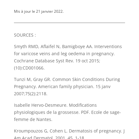
Mis à jour le 21 janvier 2022.
SOURCES :
Smyth RMD, Aflaifel N, Bamigboye AA. Interventions
for varicose veins and leg oedema in pregnancy.
Cochrane Database Syst Rev. 19 oct 2015;
(10):CD001066.
Tunzi M, Gray GR. Common Skin Conditions During
Pregnancy. American family physician. 15 janv
2007;75(2):2118.
Isabelle Hervo-Desmeure. Modifications
physiologiques de la grossesse. PDF. Ecole de sage-
femme de Nantes.
Kroumpouzos G, Cohen L. Dermatosis of pregnancy. J
Am Acad Dermatol, 2001, 45, 1-18.