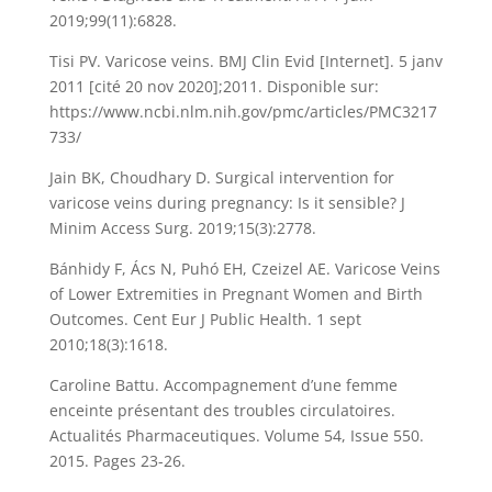
2019;99(11):6828.
Tisi PV. Varicose veins. BMJ Clin Evid [Internet]. 5 janv
2011 [cité 20 nov 2020];2011. Disponible sur:
https://www.ncbi.nlm.nih.gov/pmc/articles/PMC3217
733/
Jain BK, Choudhary D. Surgical intervention for
varicose veins during pregnancy: Is it sensible? J
Minim Access Surg. 2019;15(3):2778.
Bánhidy F, Ács N, Puhó EH, Czeizel AE. Varicose Veins
of Lower Extremities in Pregnant Women and Birth
Outcomes. Cent Eur J Public Health. 1 sept
2010;18(3):1618.
Caroline Battu. Accompagnement d’une femme
enceinte présentant des troubles circulatoires.
Actualités Pharmaceutiques. Volume 54, Issue 550.
2015. Pages 23-26.