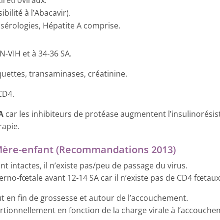
lité à l’Abacavir).
s sérologies, Hépatite A comprise.
-VIH et à 34-36 SA.
quettes, transaminases, créatinine.
CD4.
A
car les inhibiteurs de protéase augmentent l’insulinorésis
rapie.
 Mère-enfant (Recommandations 2013)
t intactes, il n’existe pas/peu de passage du virus.
erno-fœtale avant 12-14 SA car il n’existe pas de CD4 fœtaux
ut en fin de grossesse et autour de l’accouchement.
ionnellement en fonction de la charge virale à l’accouche