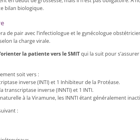
t en début de grossesse, mais il n’est pas obligatoire. A 
ce bilan biologique.
re
era de pair avec l’infectiologue et le gynécologue obstétrici
lon la charge virale.
’orienter la patiente vers le SMIT
qui la suit pour s’assure
ement soit vers :
riptase inverse (INTI) et 1 Inhibiteur de la Protéase.
a transcriptase inverse (INNTI) et 1 INTI.
e naturelle à la Viramune, les INNTI étant généralement inacti
suivant :
irétroviraux.