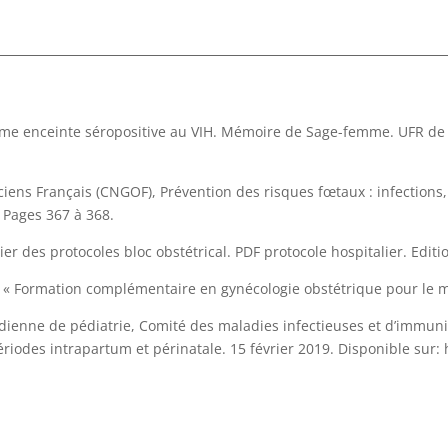
emme enceinte séropositive au VIH. Mémoire de Sage-femme. UFR d
iens Français (CNGOF), Prévention des risques fœtaux : infections,
. Pages 367 à 368.
ier des protocoles bloc obstétrical. PDF protocole hospitalier. Editi
 « Formation complémentaire en gynécologie obstétrique pour le m
dienne de pédiatrie, Comité des maladies infectieuses et d’immunis
ériodes intrapartum et périnatale. 15 février 2019. Disponible sur: