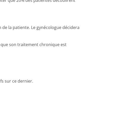
noter que 20% des patientes découvrent
en de la patiente. Le gynécologue décidera
r que son traitement chronique est
fs sur ce dernier.