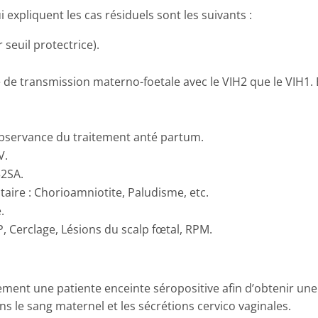
 expliquent les cas résiduels sont les suivants :
 seuil protectrice).
e de transmission materno-foetale avec le VIH2 que le VIH1. 
bservance du traitement anté partum.
V.
2SA.
aire : Chorioamniotite, Paludisme, etc.
.
, Cerclage, Lésions du scalp fœtal, RPM.
ocement une patiente enceinte séropositive afin d’obtenir u
s le sang maternel et les sécrétions cervico vaginales.